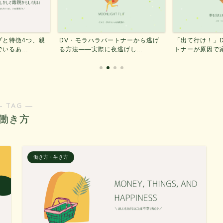
ートナーから逃げ
「出て行け！」DV・モラハラパー
モラハラ彼氏を
げし...
トナーが原因で家を出たと...
ック——危険度が
― TAG ―
働き方
働き方・生き方