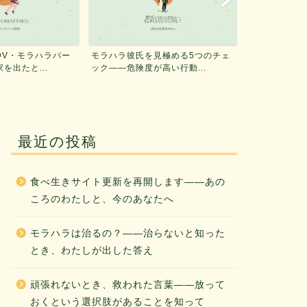
見極める5つのチェ
毒親の意外なタイプと特徴4つ、親
DV・モラハ
高い行動...
との関係に苦しんでいるあ...
る方法——実際
最近の投稿
食べ生きサイト更新を再開します——あの
ころのわたしと、今のあなたへ
モラハラは治るの？——治らないと知った
とき、わたしが出した答え
頑張れないとき、救われた言葉——放って
おくという選択肢があることを知って