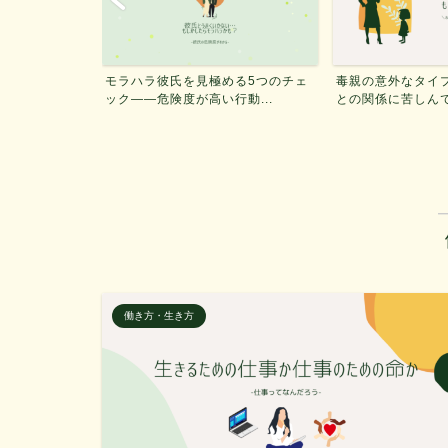
める5つのチェ
毒親の意外なタイプと特徴4つ、親
DV・モラハラパ
動...
との関係に苦しんでいるあ...
る方法——実際に夜逃
働き方・生き方