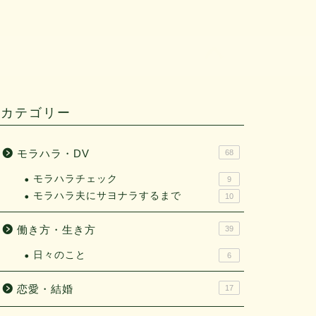
カテゴリー
モラハラ・DV
68
モラハラチェック
9
モラハラ夫にサヨナラするまで
10
働き方・生き方
39
日々のこと
6
恋愛・結婚
17