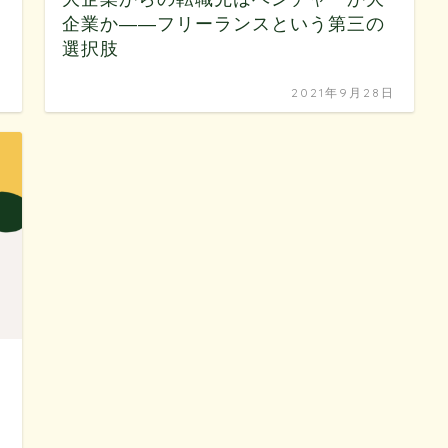
企業か——フリーランスという第三の
選択肢
日
2021年9月28日
日