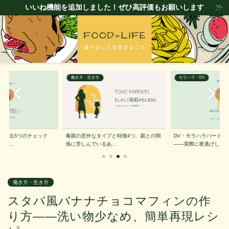
いいね機能を追加しました！ぜひ高評価もお願いします
働き方・生き方
モラハラ・DV
極める5つのチェック
毒親の意外なタイプと特徴4つ、親との関
DV・モラハラパートナ
動...
係に苦しんでいるあ...
——実際に夜逃げし...
働き方・生き方
スタバ風バナナチョコマフィンの作
り方——洗い物少なめ、簡単再現レシ