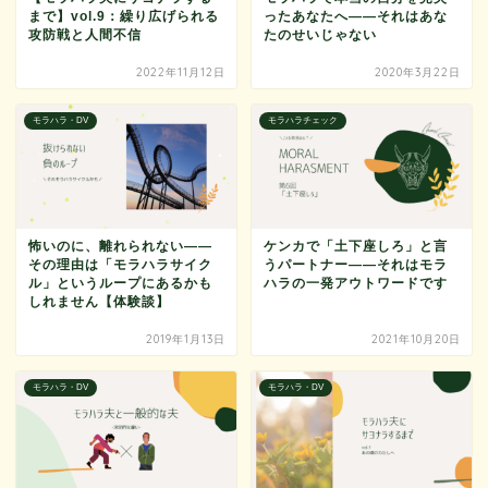
まで】vol.9：繰り広げられる
ったあなたへ——それはあな
攻防戦と人間不信
たのせいじゃない
2022年11月12日
2020年3月22日
モラハラ・DV
モラハラチェック
怖いのに、離れられない——
ケンカで「土下座しろ」と言
その理由は「モラハラサイク
うパートナー——それはモラ
ル」というループにあるかも
ハラの一発アウトワードです
しれません【体験談】
2019年1月13日
2021年10月20日
モラハラ・DV
モラハラ・DV