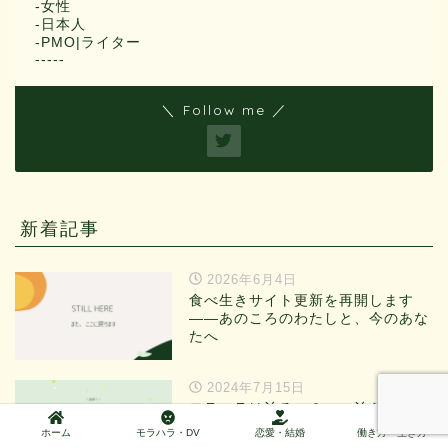
-女性
-日本人
-PMO|ライター
-----
＼ Follow me ／
新着記事
2026年6月4日
食べ生きサイト更新を再開します
——あのころのわたしと、今のあな
たへ
2024年7月15日
モラハラは治るの？——治らないと
知ったとき、わたしが出した答え
ホーム
モラハラ・DV
恋愛・結婚
働き方・生き方