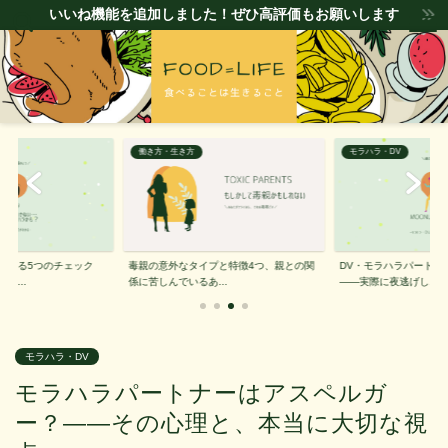
いいね機能を追加しました！ぜひ高評価もお願いします
働き方・生き方
モラハラ・DV
極める5つのチェック
毒親の意外なタイプと特徴4つ、親との関
DV・モラハラパートナ
動...
係に苦しんでいるあ...
——実際に夜逃げし...
モラハラ・DV
モラハラパートナーはアスペルガ
ー？——その心理と、本当に大切な視